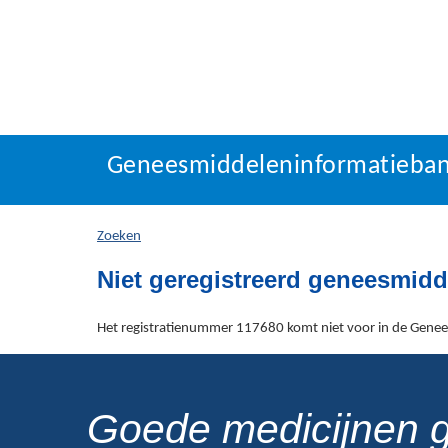
Geneesmiddeleninforma
Geneesmiddeleninformatieba
U
bevindt
zich
Zoeken
hier:
Niet geregistreerd geneesmidd
Het registratienummer 117680 komt niet voor in de Gene
Goede medicijnen 