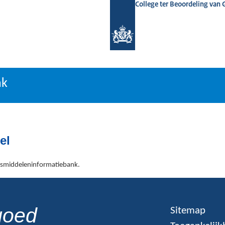
College ter Beoordeling van
tiebank
nk
el
esmiddeleninformatiebank.
goed
Sitemap