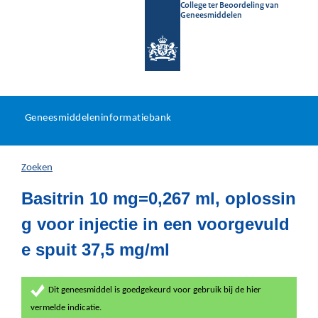
College ter Beoordeling van
Geneesmiddelen
Geneesmiddeleninformatieb
Ga
U
dir
Geneesmiddeleninformatiebank
na
bevindt
in
zich
Zoeken
hier:
Basitrin 10 mg=0,267 ml, oplossin
g voor injectie in een voorgevuld
e spuit 37,5 mg/ml
Dit geneesmiddel is goedgekeurd voor gebruik bij de hier
vermelde indicatie.