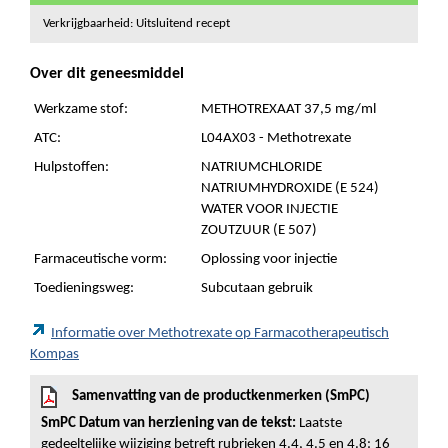
Verkrijgbaarheid: Uitsluitend recept
Over dit geneesmiddel
Werkzame stof:
METHOTREXAAT 37,5 mg/ml
ATC:
L04AX03 - Methotrexate
Hulpstoffen:
NATRIUMCHLORIDE
NATRIUMHYDROXIDE (E 524)
WATER VOOR INJECTIE
ZOUTZUUR (E 507)
Farmaceutische vorm:
Oplossing voor injectie
Toedieningsweg:
Subcutaan gebruik
Informatie over Methotrexate op Farmacotherapeutisch
Kompas
Samenvatting van de productkenmerken (SmPC)
SmPC Datum van herziening van de tekst:
Laatste
gedeeltelijke wijziging betreft rubrieken 4.4, 4.5 en 4.8: 16