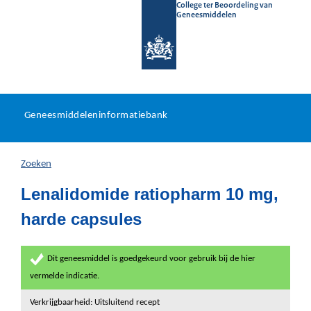
College ter Beoordeling van
Geneesmiddelen
Geneesmiddeleninformatieb
Ga
U
dir
Geneesmiddeleninformatiebank
na
bevindt
in
zich
Zoeken
hier:
Lenalidomide ratiopharm 10 mg,
harde capsules
Dit geneesmiddel is goedgekeurd voor gebruik bij de hier
vermelde indicatie.
Verkrijgbaarheid: Uitsluitend recept