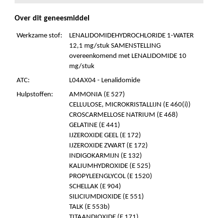
Over dit geneesmiddel
Werkzame stof:
LENALIDOMIDEHYDROCHLORIDE 1-WATER
12,1 mg/stuk SAMENSTELLING
overeenkomend met LENALIDOMIDE 10
mg/stuk
ATC:
L04AX04 - Lenalidomide
Hulpstoffen:
AMMONIA (E 527)
CELLULOSE, MICROKRISTALLIJN (E 460(i))
CROSCARMELLOSE NATRIUM (E 468)
GELATINE (E 441)
IJZEROXIDE GEEL (E 172)
IJZEROXIDE ZWART (E 172)
INDIGOKARMIJN (E 132)
KALIUMHYDROXIDE (E 525)
PROPYLEENGLYCOL (E 1520)
SCHELLAK (E 904)
SILICIUMDIOXIDE (E 551)
TALK (E 553b)
TITAANDIOXIDE (E 171)