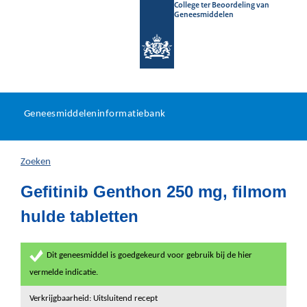
College ter Beoordeling van
Geneesmiddelen
Geneesmiddeleninformatieb
Ga
U
dir
Geneesmiddeleninformatiebank
na
bevindt
in
zich
Zoeken
hier:
Gefitinib Genthon 250 mg, filmom
hulde tabletten
Dit geneesmiddel is goedgekeurd voor gebruik bij de hier
vermelde indicatie.
Verkrijgbaarheid: Uitsluitend recept