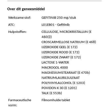
Over dit geneesmiddel
Werkzame stof:
GEFITINIB 250 mg/stuk
ATC:
L01EB01 - Gefitinib
Hulpstoffen:
CELLULOSE, MICROKRISTALLIJN (E
460(i))
CROSCARMELLOSE NATRIUM (E 468)
IJZEROXIDE GEEL (E 172)
IJZEROXIDE ROOD (E 172)
IJZEROXIDE ZWART (E 172)
LACTOSE 1-WATER
MACROGOL 4000
MAGNESIUMSTEARAAT (E 470b)
NATRIUMLAURILSULFAAT
POLYVINYLALCOHOL (E 1203)
POVIDON K 30 (E 1201)
TALK (E 553b)
Farmaceutische
Filmomhulde tablet
vorm: