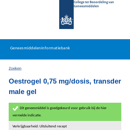
College ter Beoordeling van
Geneesmiddelen
Geneesmiddeleninformatieb
Ga
U
dir
Geneesmiddeleninformatiebank
na
bevindt
in
zich
Zoeken
hier:
Oestrogel 0,75 mg/dosis, transder
male gel
Dit geneesmiddel is goedgekeurd voor gebruik bij de hier
vermelde indicatie.
Verkrijgbaarheid: Uitsluitend recept