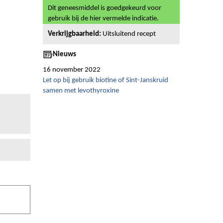
Dit geneesmiddel is goedgekeurd voor
gebruik bij de hier vermelde indicatie.
Verkrijgbaarheid:
Uitsluitend recept
Nieuws
16 november 2022
Let op bij gebruik biotine of Sint-Janskruid
samen met levothyroxine