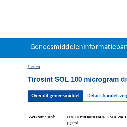
Geneesmiddeleninforma
Geneesmiddeleninformatieba
U
bevindt
zich
Zoeken
hier:
Tirosint SOL 100 microgram dr
Over dit geneesmiddel
Details handelsve
Werkzame stof:
LEVOTHYROXINENATRIUM X-WATE
µg/ml