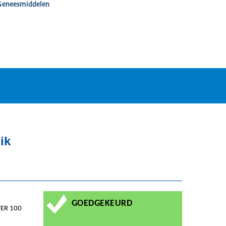
 Geneesmiddelen
ik
GOEDGEKEURD
ER 100