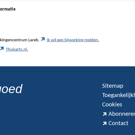
formatie
werkingencentrum Lareb.
Ik wil een bijwerking melden.
Thuisarts.nl.
goed
Sitemap
Toegankelijk
Cookies
Abonneren
Contact