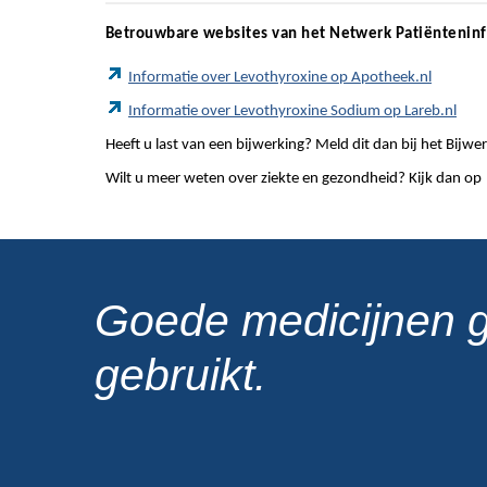
Betrouwbare websites van het Netwerk Patiëntenin
Informatie over Levothyroxine op Apotheek.nl
Informatie over Levothyroxine Sodium op Lareb.nl
Heeft u last van een bijwerking? Meld dit dan bij het Bij
Wilt u meer weten over ziekte en gezondheid? Kijk dan op
Goede medicijnen 
gebruikt.