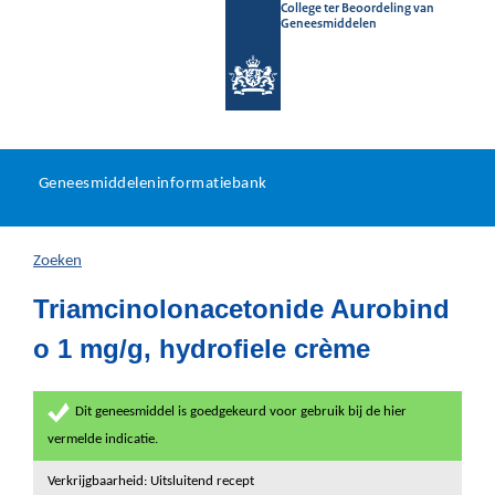
College ter Beoordeling van
Geneesmiddelen
Geneesmiddeleninformatieb
Ga
U
dir
Geneesmiddeleninformatiebank
na
bevindt
in
zich
Zoeken
hier:
Triamcinolonacetonide Aurobind
o 1 mg/g, hydrofiele crème
Dit geneesmiddel is goedgekeurd voor gebruik bij de hier
vermelde indicatie.
Verkrijgbaarheid: Uitsluitend recept