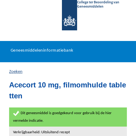
College ter Beoordeling van
Geneesmiddelen
Geneesmiddeleninformatieb
Ga
U
dir
Geneesmiddeleninformatiebank
na
bevindt
in
zich
Zoeken
hier:
Acecort 10 mg, filmomhulde table
tten
Dit geneesmiddel is goedgekeurd voor gebruik bij de hier
vermelde indicatie.
Verkrijgbaarheid: Uitsluitend recept