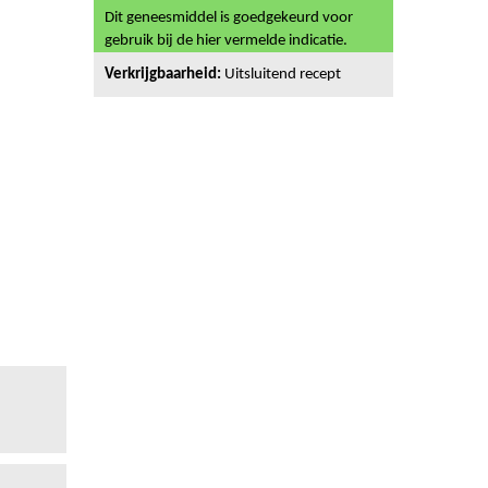
Dit geneesmiddel is goedgekeurd voor
gebruik bij de hier vermelde indicatie.
Verkrijgbaarheid:
Uitsluitend recept