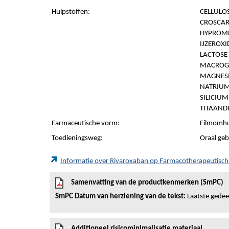
Hulpstoffen:
CELLULOS
CROSCAR
HYPROMEL
IJZEROXI
LACTOSE
MACROG
MAGNESI
NATRIUM
SILICIUM
TITAANDI
Farmaceutische vorm:
Filmomhu
Toedieningsweg:
Oraal geb
Informatie over Rivaroxaban op Farmacotherapeutisc
Samenvatting van de productkenmerken (SmPC)
SmPC Datum van herziening van de tekst:
Laatste gedeel
Additioneel risicominimalisatie materiaal