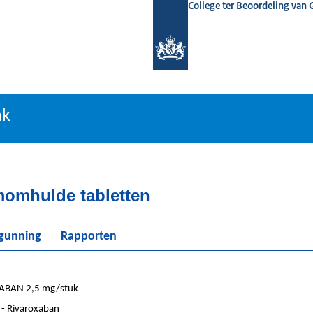
College ter Beoordeling van
tiebank
nk
momhulde tabletten
rgunning
Rapporten
ABAN 2,5 mg/stuk
- Rivaroxaban