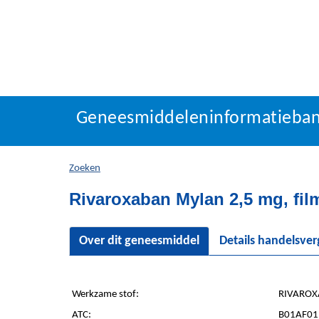
Geneesmiddeleninforma
Geneesmiddeleninformatieba
U
bevindt
zich
Zoeken
hier:
Rivaroxaban Mylan 2,5 mg, fil
Over dit geneesmiddel
Details handelsve
Werkzame stof:
RIVAROX
ATC:
B01AF01 