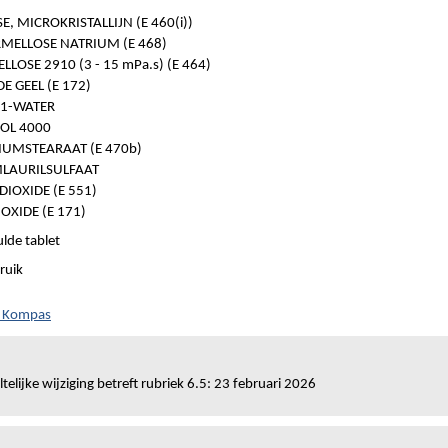
E, MICROKRISTALLIJN (E 460(i))
MELLOSE NATRIUM (E 468)
LOSE 2910 (3 - 15 mPa.s) (E 464)
DE GEEL (E 172)
 1-WATER
OL 4000
UMSTEARAAT (E 470b)
LAURILSULFAAT
DIOXIDE (E 551)
OXIDE (E 171)
lde tablet
ruik
h Kompas
telijke wijziging betreft rubriek 6.5: 23 februari 2026