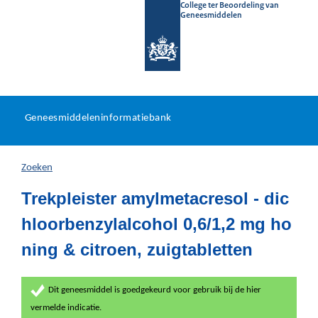
College ter Beoordeling van
Geneesmiddelen
Geneesmiddeleninformatieb
Ga
U
dir
Geneesmiddeleninformatiebank
na
bevindt
in
zich
Zoeken
hier:
Trekpleister amylmetacresol - dic
hloorbenzylalcohol 0,6/1,2 mg ho
ning & citroen, zuigtabletten
Dit geneesmiddel is goedgekeurd voor gebruik bij de hier
vermelde indicatie.