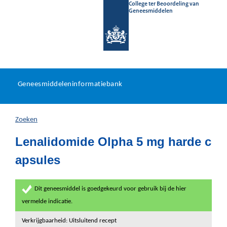
College ter Beoordeling van
Geneesmiddelen
Geneesmiddeleninformatieb
Ga
U
dir
Geneesmiddeleninformatiebank
na
bevindt
in
zich
Zoeken
hier:
Lenalidomide Olpha 5 mg harde c
apsules
Dit geneesmiddel is goedgekeurd voor gebruik bij de hier
vermelde indicatie.
Verkrijgbaarheid: Uitsluitend recept