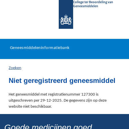
College ter Beoordeling van
Geneesmiddelen
Geneesmiddeleninformatieb
Ga
U
dir
Geneesmiddeleninformatiebank
na
bevindt
in
zich
Zoeken
hier:
Niet geregistreerd geneesmiddel
Het geneesmiddel met registratienummer 127300 is
uitgeschreven per 29-12-2025. De gegevens zijn op deze
website niet beschikbaar.
Goede medicijnen goed