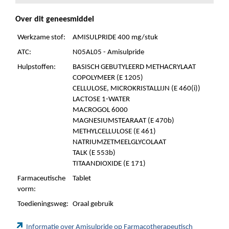
Over dit geneesmiddel
Werkzame stof:
AMISULPRIDE 400 mg/stuk
ATC:
N05AL05 - Amisulpride
Hulpstoffen:
BASISCH GEBUTYLEERD METHACRYLAAT
COPOLYMEER (E 1205)
CELLULOSE, MICROKRISTALLIJN (E 460(i))
LACTOSE 1-WATER
MACROGOL 6000
MAGNESIUMSTEARAAT (E 470b)
METHYLCELLULOSE (E 461)
NATRIUMZETMEELGLYCOLAAT
TALK (E 553b)
TITAANDIOXIDE (E 171)
Farmaceutische
Tablet
vorm:
Toedieningsweg:
Oraal gebruik
Informatie over Amisulpride op Farmacotherapeutisch