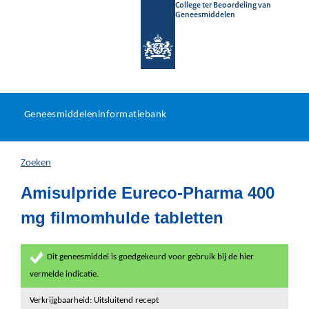
College ter Beoordeling van
Geneesmiddelen
Geneesmiddeleninformatieb
Ga
U
dir
Geneesmiddeleninformatiebank
na
bevindt
in
zich
Zoeken
hier:
Amisulpride Eureco-Pharma 400
mg filmomhulde tabletten
Dit geneesmiddel is goedgekeurd voor gebruik bij de hier
vermelde indicatie.
Verkrijgbaarheid: Uitsluitend recept