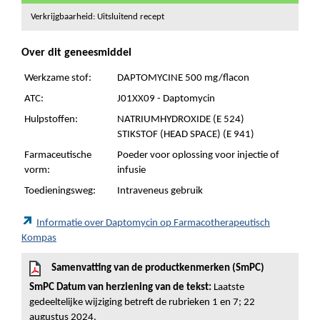
Verkrijgbaarheid: Uitsluitend recept
Over dit geneesmiddel
Werkzame stof:
DAPTOMYCINE 500 mg/flacon
ATC:
J01XX09 - Daptomycin
Hulpstoffen:
NATRIUMHYDROXIDE (E 524)
STIKSTOF (HEAD SPACE) (E 941)
Farmaceutische
Poeder voor oplossing voor injectie of
vorm:
infusie
Toedieningsweg:
Intraveneus gebruik
Informatie over Daptomycin op Farmacotherapeutisch
Kompas
Samenvatting van de productkenmerken (SmPC)
SmPC Datum van herziening van de tekst:
Laatste
gedeeltelijke wijziging betreft de rubrieken 1 en 7; 22
augustus 2024.