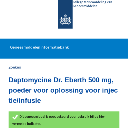
College ter Beoordeling van
Geneesmiddelen
Geneesmiddeleninformatieb
Ga
U
dir
Geneesmiddeleninformatiebank
na
bevindt
in
zich
Zoeken
hier:
Daptomycine Dr. Eberth 500 mg,
poeder voor oplossing voor injec
tie/infusie
Dit geneesmiddel is goedgekeurd voor gebruik bij de hier
vermelde indicatie.