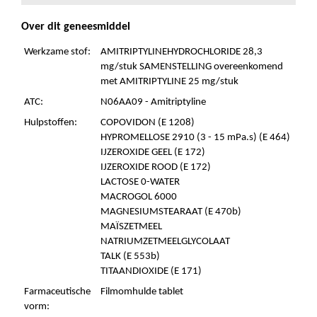
Over dit geneesmiddel
Werkzame stof:
AMITRIPTYLINEHYDROCHLORIDE 28,3
mg/stuk SAMENSTELLING overeenkomend
met AMITRIPTYLINE 25 mg/stuk
ATC:
N06AA09 - Amitriptyline
Hulpstoffen:
COPOVIDON (E 1208)
HYPROMELLOSE 2910 (3 - 15 mPa.s) (E 464)
IJZEROXIDE GEEL (E 172)
IJZEROXIDE ROOD (E 172)
LACTOSE 0-WATER
MACROGOL 6000
MAGNESIUMSTEARAAT (E 470b)
MAÏSZETMEEL
NATRIUMZETMEELGLYCOLAAT
TALK (E 553b)
TITAANDIOXIDE (E 171)
Farmaceutische
Filmomhulde tablet
vorm: