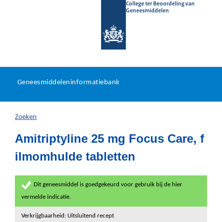
College ter Beoordeling van
Geneesmiddelen
Geneesmiddeleninformatieb
Ga
U
dir
Geneesmiddeleninformatiebank
na
bevindt
in
zich
Zoeken
hier:
Amitriptyline 25 mg Focus Care, f
ilmomhulde tabletten
Dit geneesmiddel is goedgekeurd voor gebruik bij de hier
vermelde indicatie.
Verkrijgbaarheid: Uitsluitend recept