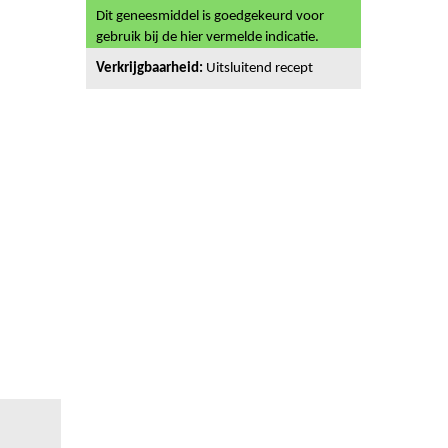
Dit geneesmiddel is goedgekeurd voor
gebruik bij de hier vermelde indicatie.
Verkrijgbaarheid:
Uitsluitend recept