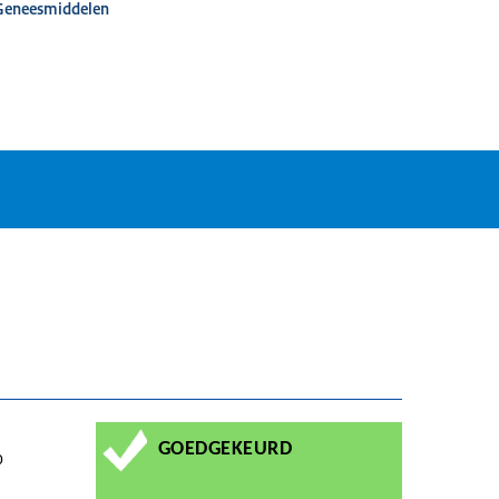
 Geneesmiddelen
GOEDGEKEURD
0