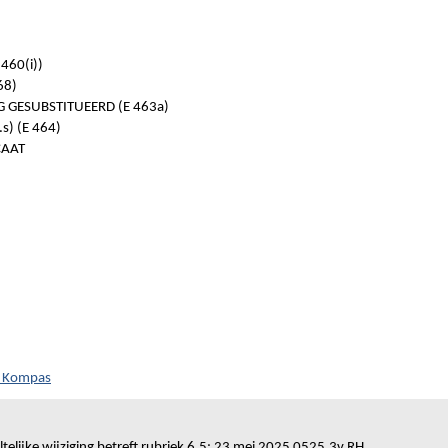
460(i))
68)
 GESUBSTITUEERD (E 463a)
s) (E 464)
CAAT
h Kompas
telijke wijziging betreft rubriek 6.5: 23 mei 2025 0525.3v.RH