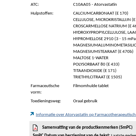
ATC:
C10AA05 - Atorvastatin
Hulpstoffen:
CALCIUMCARBONAAT (E 170)
CELLULOSE, MICROKRISTALLIJN (E 
CROSCARMELLOSE NATRIUM (E 4
HYDROXYPROPYLCELLULOSE, LAAG
HYPROMELLOSE 2910 (3 - 15 mPa.
MAGNESIUMALUMINOMETASILI
MAGNESIUMSTEARAAT (E 470b)
MALTOSE 1-WATER
POLYSORBAAT 80 (E 433)
TITAANDIOXIDE (E 171)
TRIETHYLCITRAAT (E 1505)
Farmaceutische
Filmomhulde tablet
vorm:
Toedieningsweg:
Oraal gebruik
Informatie over Atorvastatin op Farmacotherapeutisc
Samenvatting van de productkenmerken (SmPC)
SmPC Datum van herziening van de tekst:
Laatste gedeel