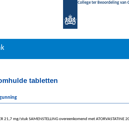
College ter Beoordeling van
tiebank
nk
momhulde tabletten
rgunning
R 21,7 mg/stuk SAMENSTELLING overeenkomend met ATORVASTATINE 2