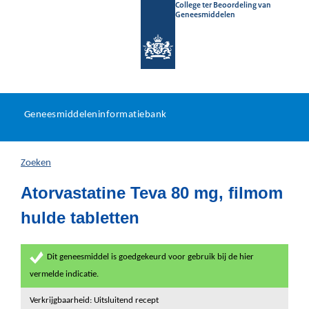
College ter Beoordeling van
Geneesmiddelen
Geneesmiddeleninformatieb
Ga
U
dir
Geneesmiddeleninformatiebank
na
bevindt
in
zich
Zoeken
hier:
Atorvastatine Teva 80 mg, filmom
hulde tabletten
Dit geneesmiddel is goedgekeurd voor gebruik bij de hier
vermelde indicatie.
Verkrijgbaarheid: Uitsluitend recept