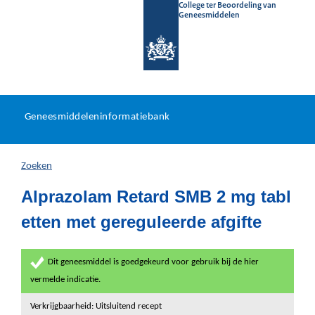
College ter Beoordeling van
Geneesmiddelen
Geneesmiddeleninformatieb
Ga
U
dir
Geneesmiddeleninformatiebank
na
bevindt
in
zich
Zoeken
hier:
Alprazolam Retard SMB 2 mg tabl
etten met gereguleerde afgifte
Dit geneesmiddel is goedgekeurd voor gebruik bij de hier
vermelde indicatie.
Verkrijgbaarheid: Uitsluitend recept