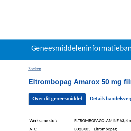
Geneesmiddeleninforma
Geneesmiddeleninformatieba
U
bevindt
zich
Zoeken
hier:
Eltrombopag Amarox 50 mg fi
Over dit geneesmiddel
Details handelsve
Werkzame stof:
ELTROMBOPAGOLAMINE 63,8 mg
ATC:
B02BX05 - Eltrombopag