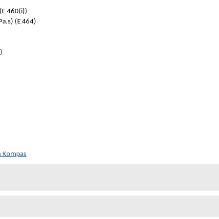
E 460(i))
a.s) (E 464)
)
ch Kompas