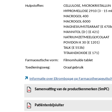
Hulpstoffen:
CELLULOSE, MICROKRISTALLIJN (
HYPROMELLOSE 2910 (3 - 15 mP
MACROGOL 400
MACROGOL 6000
MAGNESIUMSTEARAAT (E 470b
MANNITOL (D-) (E 421)
NATRIUMZETMEELGLYCOLAAT
POVIDON K 30 (E 1201)
TALK (E 553b)
TITAANDIOXIDE (E 171)
Farmaceutische vorm:
Filmomhulde tablet
Toedieningsweg:
Oraal gebruik
Informatie over Eltrombopag op Farmacotherapeutis
Samenvatting van de productkenmerken (SmPC)
Patiëntenbijsluiter