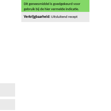
Dit geneesmiddel is goedgekeurd voor
gebruik bij de hier vermelde indicatie.
Verkrijgbaarheid:
Uitsluitend recept