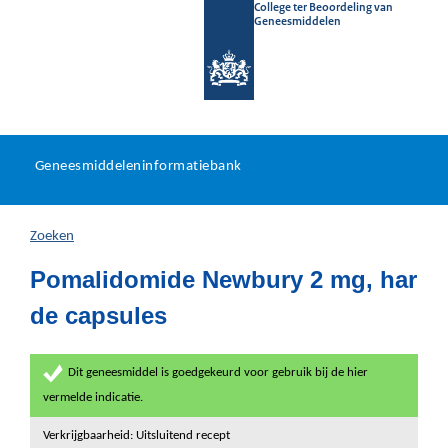
College ter Beoordeling van
Geneesmiddelen
Geneesmiddeleninformatieb
Ga
U
dir
Geneesmiddeleninformatiebank
na
bevindt
in
zich
Zoeken
hier:
Pomalidomide Newbury 2 mg, har
de capsules
Dit geneesmiddel is goedgekeurd voor gebruik bij de hier
vermelde indicatie.
Verkrijgbaarheid: Uitsluitend recept