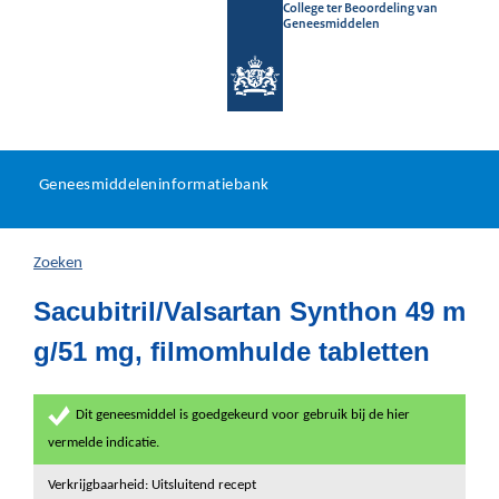
College ter Beoordeling van
Geneesmiddelen
Geneesmiddeleninformatieb
Ga
U
dir
Geneesmiddeleninformatiebank
na
bevindt
in
zich
Zoeken
hier:
Sacubitril/Valsartan Synthon 49 m
g/51 mg, filmomhulde tabletten
Dit geneesmiddel is goedgekeurd voor gebruik bij de hier
vermelde indicatie.
Verkrijgbaarheid: Uitsluitend recept