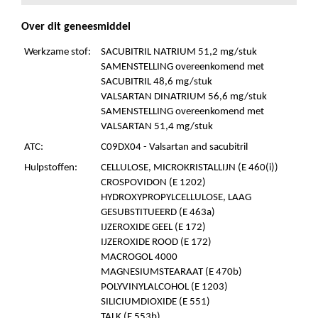
Over dit geneesmiddel
Werkzame stof:
SACUBITRIL NATRIUM 51,2 mg/stuk
SAMENSTELLING overeenkomend met
SACUBITRIL 48,6 mg/stuk
VALSARTAN DINATRIUM 56,6 mg/stuk
SAMENSTELLING overeenkomend met
VALSARTAN 51,4 mg/stuk
ATC:
C09DX04 - Valsartan and sacubitril
Hulpstoffen:
CELLULOSE, MICROKRISTALLIJN (E 460(i))
CROSPOVIDON (E 1202)
HYDROXYPROPYLCELLULOSE, LAAG
GESUBSTITUEERD (E 463a)
IJZEROXIDE GEEL (E 172)
IJZEROXIDE ROOD (E 172)
MACROGOL 4000
MAGNESIUMSTEARAAT (E 470b)
POLYVINYLALCOHOL (E 1203)
SILICIUMDIOXIDE (E 551)
TALK (E 553b)