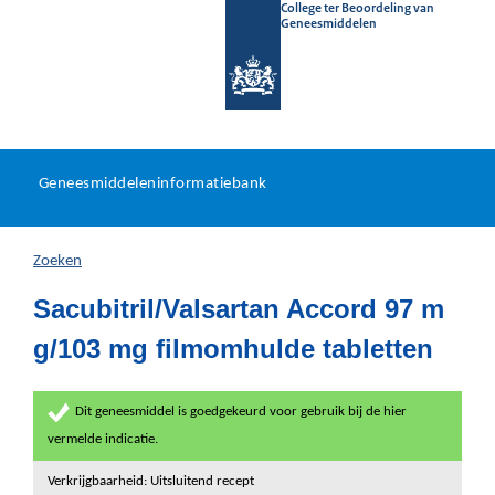
College ter Beoordeling van
Geneesmiddelen
Geneesmiddeleninformatieb
Ga
U
dir
Geneesmiddeleninformatiebank
na
bevindt
in
zich
Zoeken
hier:
Sacubitril/Valsartan Accord 97 m
g/103 mg filmomhulde tabletten
Dit geneesmiddel is goedgekeurd voor gebruik bij de hier
vermelde indicatie.
Verkrijgbaarheid: Uitsluitend recept