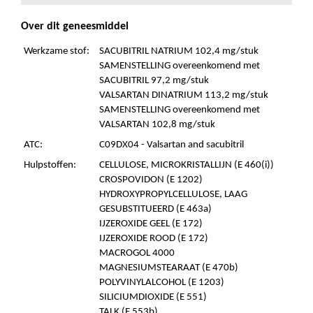
Over dit geneesmiddel
Werkzame stof:
SACUBITRIL NATRIUM 102,4 mg/stuk
SAMENSTELLING overeenkomend met
SACUBITRIL 97,2 mg/stuk
VALSARTAN DINATRIUM 113,2 mg/stuk
SAMENSTELLING overeenkomend met
VALSARTAN 102,8 mg/stuk
ATC:
C09DX04 - Valsartan and sacubitril
Hulpstoffen:
CELLULOSE, MICROKRISTALLIJN (E 460(i))
CROSPOVIDON (E 1202)
HYDROXYPROPYLCELLULOSE, LAAG
GESUBSTITUEERD (E 463a)
IJZEROXIDE GEEL (E 172)
IJZEROXIDE ROOD (E 172)
MACROGOL 4000
MAGNESIUMSTEARAAT (E 470b)
POLYVINYLALCOHOL (E 1203)
SILICIUMDIOXIDE (E 551)
TALK (E 553b)