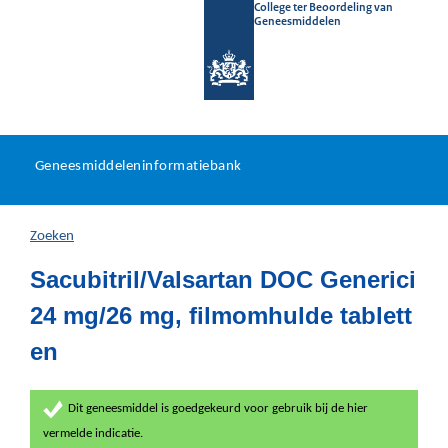
College ter Beoordeling van
Geneesmiddelen
Geneesmiddeleninformatieb
Ga
U
dir
Geneesmiddeleninformatiebank
na
bevindt
in
zich
Zoeken
hier:
Sacubitril/Valsartan DOC Generici
24 mg/26 mg, filmomhulde tablett
en
Dit geneesmiddel is goedgekeurd voor gebruik bij de hier
vermelde indicatie.