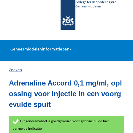
College ter Beoordeling van
Geneesmiddelen
Geneesmiddeleninformatieb
Ga
U
dir
Geneesmiddeleninformatiebank
na
bevindt
in
zich
Zoeken
hier:
Adrenaline Accord 0,1 mg/ml, opl
ossing voor injectie in een voorg
evulde spuit
Dit geneesmiddel is goedgekeurd voor gebruik bij de hier
vermelde indicatie.