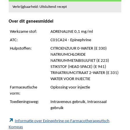
Verkrijgbaarheid: Uitsluitend recept
Over dit geneesmiddel
Werkzame stof:
ADRENALINE 0,1 mg/ml
ATC:
C01CA24 - Epinephrine
Hulpstoffen:
CITROENZUUR 0-WATER (E 330)
NATRIUMCHLORIDE
NATRIUMMETABISULFIET (E 223)
STIKSTOF (HEAD SPACE) (E 941)
TRINATRIUMCITRAAT 2-WATER (E 331)
WATER VOOR INJECTIE
Farmaceutische
Oplossing voor injectie
vorm:
Toedieningsweg:
Intraveneus gebruik, Intraossaal
gebruik
Informatie over Epinephrine op Farmacotherapeutisch
Kompas