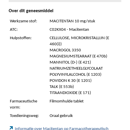
Over dit geneesmiddel
Werkzame stof:
MACITENTAN 10 mg/stuk
ATC:
C02KX04 - Macitentan
Hulpstoffen:
CELLULOSE, MICROKRISTALLIJN (E
460(i))
MACROGOL 3350
MAGNESIUMSTEARAAT (E 470b)
MANNITOL (D-) (E 421)
NATRIUMZETMEELGLYCOLAAT
POLYVINYLALCOHOL (E 1203)
POVIDON K 30 (E 1201)
TALK (E 553b)
TITAANDIOXIDE (E 171)
Farmaceutische
Filmomhulde tablet
vorm:
Toedieningsweg:
Oraal gebruik
Informatie over Macitentan op Farmacotherapeutisch