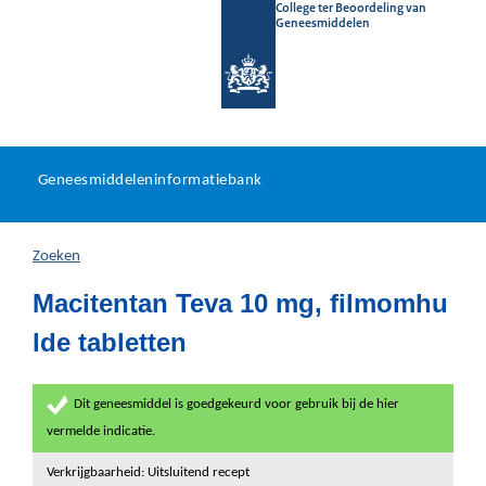
College ter Beoordeling van
Geneesmiddelen
Geneesmiddeleninformatieb
Ga
U
dir
Geneesmiddeleninformatiebank
na
bevindt
in
zich
Zoeken
hier:
Macitentan Teva 10 mg, filmomhu
lde tabletten
Dit geneesmiddel is goedgekeurd voor gebruik bij de hier
vermelde indicatie.
Verkrijgbaarheid: Uitsluitend recept