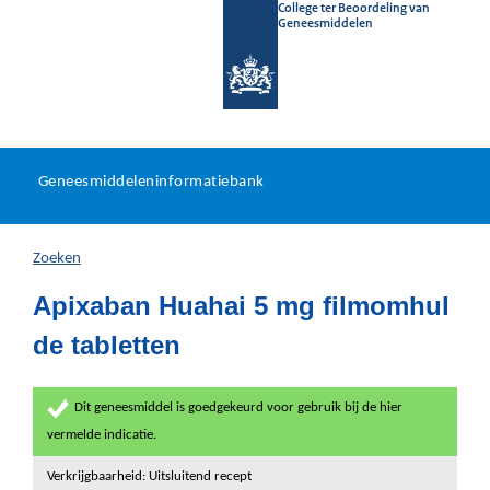
College ter Beoordeling van
Geneesmiddelen
Geneesmiddeleninformatieb
Ga
U
dir
Geneesmiddeleninformatiebank
na
bevindt
in
zich
Zoeken
hier:
Apixaban Huahai 5 mg filmomhul
de tabletten
Dit geneesmiddel is goedgekeurd voor gebruik bij de hier
vermelde indicatie.
Verkrijgbaarheid: Uitsluitend recept