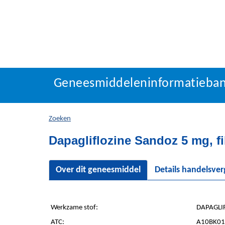
Geneesmiddeleninforma
Geneesmiddeleninformatieba
U
bevindt
zich
Zoeken
hier:
Dapagliflozine Sandoz 5 mg, f
Over dit geneesmiddel
Details handelsve
Werkzame stof:
DAPAGLIF
ATC:
A10BK01 -