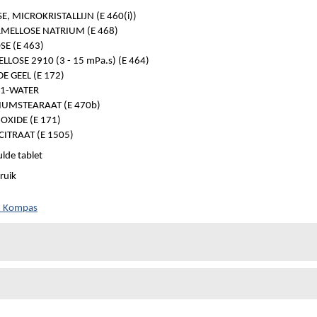
E, MICROKRISTALLIJN (E 460(i))
MELLOSE NATRIUM (E 468)
E (E 463)
LOSE 2910 (3 - 15 mPa.s) (E 464)
DE GEEL (E 172)
 1-WATER
UMSTEARAAT (E 470b)
OXIDE (E 171)
CITRAAT (E 1505)
lde tablet
ruik
ch Kompas