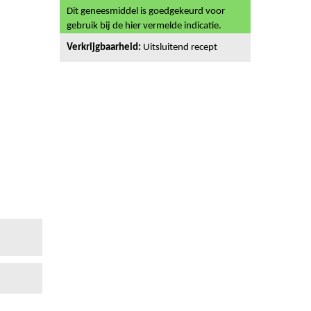
Dit geneesmiddel is goedgekeurd voor
gebruik bij de hier vermelde indicatie.
Verkrijgbaarheid:
Uitsluitend recept