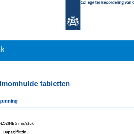
College ter Beoordeling van
tiebank
nk
ilmomhulde tabletten
rgunning
LOZINE 5 mg/stuk
 Dapagliflozin