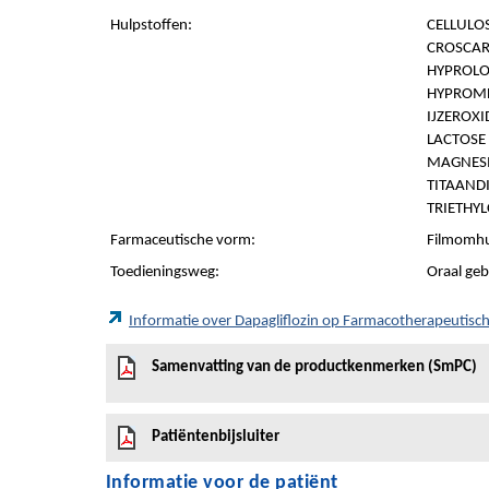
Hulpstoffen:
CELLULOS
CROSCAR
HYPROLOS
HYPROMEL
IJZEROXI
LACTOSE
MAGNESI
TITAANDI
TRIETHYL
Farmaceutische vorm:
Filmomhu
Toedieningsweg:
Oraal geb
Informatie over Dapagliflozin op Farmacotherapeutis
Samenvatting van de productkenmerken (SmPC)
Patiëntenbijsluiter
Informatie voor de patiënt