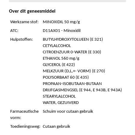
Over dit geneesmiddel
Werkzame stof:
MINOXIDIL 50 mg/g
ATC:
D11AX01 - Minoxidil
Hulpstoffen:
BUTYLHYDROXYTOLUEEN (E 321)
CETYLALCOHOL
CITROENZUUR 0-WATER (E 330)
ETHANOL 560 mg/g
GLYCEROL (E 422)
MELKZUUR (D,L,+- VORM) (E 270)
POLYSORBAAT 60 (E 435)
PROPAAN-ISOBUTAAN-BUTAAN
DRIJFGASMENGSEL (E 944, E 943B, E 943A)
STEARYLALCOHOL
WATER, GEZUIVERD
Farmaceutische
Schuim voor cutaan gebruik
vorm:
Toedieningsweg:
Cutaan gebruik