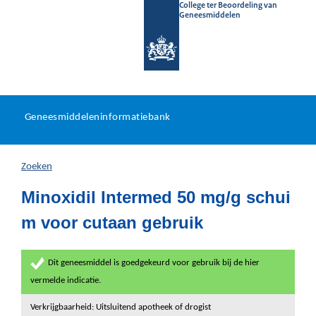
College ter Beoordeling van
Geneesmiddelen
Geneesmiddeleninformatieb
Ga
U
dir
Geneesmiddeleninformatiebank
na
bevindt
in
zich
Zoeken
hier:
Minoxidil Intermed 50 mg/g schui
m voor cutaan gebruik
Dit geneesmiddel is goedgekeurd voor gebruik bij de hier
vermelde indicatie.
Verkrijgbaarheid: Uitsluitend apotheek of drogist