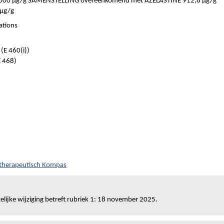
00 µg/g SAMENSTELLING overeenkomend met AZELASTINE 912,8 µg/g
µg/g
ations
E 460(i))
 468)
otherapeutisch Kompas
elijke wijziging betreft rubriek 1: 18 november 2025.