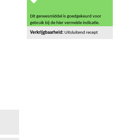
Dit geneesmiddel is goedgekeurd voor
gebruik bij de hier vermelde indicatie.
Verkrijgbaarheid:
Uitsluitend recept