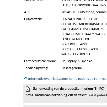
Werkzame stof:
AZELASTINEHYDROCHLORIDE 10
FLUTICASONPROPIONAAT 365 
ATC:
R01AD58 - Fluticasone, combin
Hulpstoffen:
BENZALKONIUMCHLORIDE
CELLULOSE, MICROKRISTALLIJN (
CROSCARMELLOSE NATRIUM (E
DINATRIUMEDETAAT 2-WATER
FENETHYLALCOHOL
GLYCEROL (E 422)
POLYSORBAAT 80 (E 433)
WATER, GEZUIVERD
Farmaceutische vorm:
Neusspray, suspensie
Toedieningsweg:
Nasaal gebruik
Informatie over Fluticasone, combinations op Farmac
Samenvatting van de productkenmerken (SmPC)
SmPC Datum van herziening van de tekst:
Laatst gedeelt