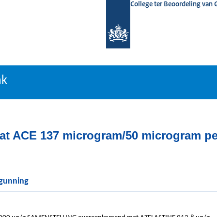
College ter Beoordeling van
tiebank
nk
at ACE 137 microgram/50 microgram per
rgunning