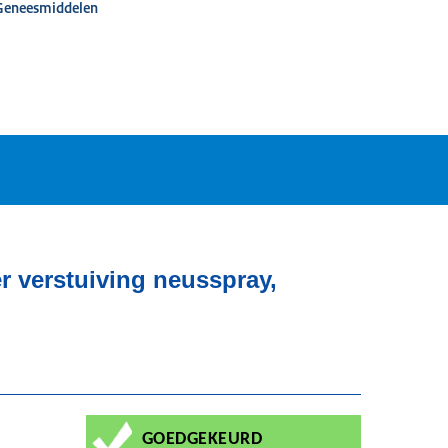
 Geneesmiddelen
 verstuiving neusspray,
GOEDGEKEURD