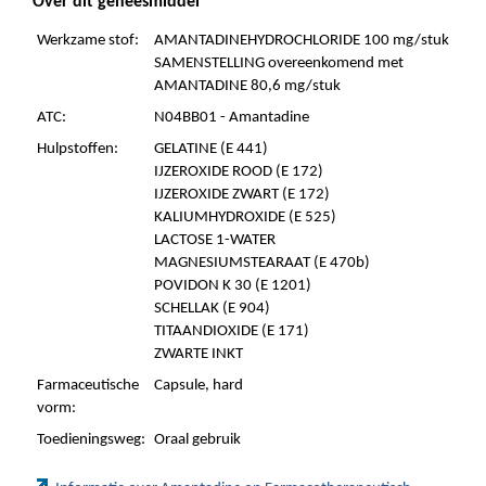
Over dit geneesmiddel
Werkzame stof:
AMANTADINEHYDROCHLORIDE 100 mg/stuk
SAMENSTELLING overeenkomend met
AMANTADINE 80,6 mg/stuk
ATC:
N04BB01 - Amantadine
Hulpstoffen:
GELATINE (E 441)
IJZEROXIDE ROOD (E 172)
IJZEROXIDE ZWART (E 172)
KALIUMHYDROXIDE (E 525)
LACTOSE 1-WATER
MAGNESIUMSTEARAAT (E 470b)
POVIDON K 30 (E 1201)
SCHELLAK (E 904)
TITAANDIOXIDE (E 171)
ZWARTE INKT
Farmaceutische
Capsule, hard
vorm:
Toedieningsweg:
Oraal gebruik