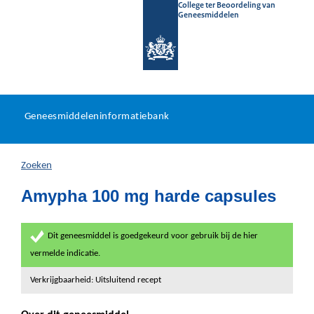
College ter Beoordeling van
Geneesmiddelen
Geneesmiddeleninformatieb
Ga
U
dir
Geneesmiddeleninformatiebank
na
bevindt
in
zich
Zoeken
hier:
Amypha 100 mg harde capsules
Dit geneesmiddel is goedgekeurd voor gebruik bij de hier
vermelde indicatie.
Verkrijgbaarheid: Uitsluitend recept