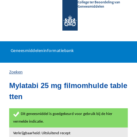
College ter Beoordeling van
Geneesmiddelen
Geneesmiddeleninformatieb
Ga
U
dir
Geneesmiddeleninformatiebank
na
bevindt
in
zich
Zoeken
hier:
Mylatabi 25 mg filmomhulde table
tten
Dit geneesmiddel is goedgekeurd voor gebruik bij de hier
vermelde indicatie.
Verkrijgbaarheid: Uitsluitend recept