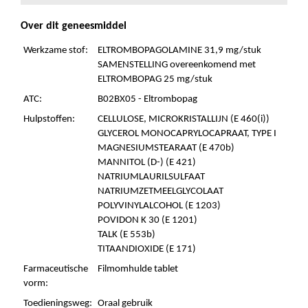
Over dit geneesmiddel
Werkzame stof:
ELTROMBOPAGOLAMINE 31,9 mg/stuk
SAMENSTELLING overeenkomend met
ELTROMBOPAG 25 mg/stuk
ATC:
B02BX05 - Eltrombopag
Hulpstoffen:
CELLULOSE, MICROKRISTALLIJN (E 460(i))
GLYCEROL MONOCAPRYLOCAPRAAT, TYPE I
MAGNESIUMSTEARAAT (E 470b)
MANNITOL (D-) (E 421)
NATRIUMLAURILSULFAAT
NATRIUMZETMEELGLYCOLAAT
POLYVINYLALCOHOL (E 1203)
POVIDON K 30 (E 1201)
TALK (E 553b)
TITAANDIOXIDE (E 171)
Farmaceutische
Filmomhulde tablet
vorm:
Toedieningsweg:
Oraal gebruik