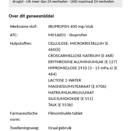
drogist - UA meer dan 24 eenheden - UAD maximaal 24 eenheden
Over dit geneesmiddel
Werkzame stof:
IBUPROFEN 400 mg/stuk
ATC:
M01AE01 - Ibuprofen
Hulpstoffen:
CELLULOSE, MICROKRISTALLIJN (E
460(i))
CROSCARMELLOSE NATRIUM (E 468)
ERYTHROSINE ALUMINIUMLAK (E 127)
HYPROMELLOSE 2910 (3 - 15 mPa.s) (E
464)
LACTOSE 1-WATER
MAGNESIUMSTEARAAT (E 470b)
NATRIUMLAURILSULFAAT
SILICIUMDIOXIDE (E 551)
TALK (E 553b)
Farmaceutische
Filmomhulde tablet
vorm:
Toedieningsweg:
Oraal gebruik