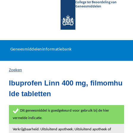
College ter Beoordeling van
Geneesmiddelen
Geneesmiddeleninformatieb
Ga
U
dir
Geneesmiddeleninformatiebank
na
bevindt
in
zich
Zoeken
hier:
Ibuprofen Linn 400 mg, filmomhu
lde tabletten
Dit geneesmiddel is goedgekeurd voor gebruik bij de hier
vermelde indicatie.
Verkrijgbaarheid: Uitsluitend apotheek; Uitsluitend apotheek of