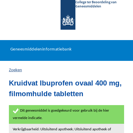
College ter Beoordeling van
Geneesmiddelen
Geneesmiddeleninformatieb
Ga
U
dir
Geneesmiddeleninformatiebank
na
bevindt
in
zich
Zoeken
hier:
Kruidvat Ibuprofen ovaal 400 mg,
filmomhulde tabletten
Dit geneesmiddel is goedgekeurd voor gebruik bij de hier
vermelde indicatie.
Verkrijgbaarheid: Uitsluitend apotheek; Uitsluitend apotheek of