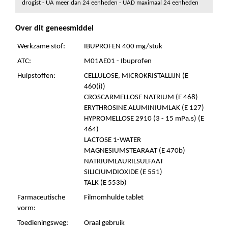
drogist - UA meer dan 24 eenheden - UAD maximaal 24 eenheden
Over dit geneesmiddel
Werkzame stof:
IBUPROFEN 400 mg/stuk
ATC:
M01AE01 - Ibuprofen
Hulpstoffen:
CELLULOSE, MICROKRISTALLIJN (E
460(i))
CROSCARMELLOSE NATRIUM (E 468)
ERYTHROSINE ALUMINIUMLAK (E 127)
HYPROMELLOSE 2910 (3 - 15 mPa.s) (E
464)
LACTOSE 1-WATER
MAGNESIUMSTEARAAT (E 470b)
NATRIUMLAURILSULFAAT
SILICIUMDIOXIDE (E 551)
TALK (E 553b)
Farmaceutische
Filmomhulde tablet
vorm:
Toedieningsweg:
Oraal gebruik