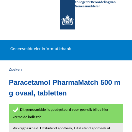
College ter Beoordeling van
Geneesmiddelen
Geneesmiddeleninformatieb
Ga
U
dir
Geneesmiddeleninformatiebank
na
bevindt
in
zich
Zoeken
hier:
Paracetamol PharmaMatch 500 m
g ovaal, tabletten
Dit geneesmiddel is goedgekeurd voor gebruik bij de hier
vermelde indicatie.
Verkrijgbaarheid: Uitsluitend apotheek; Uitsluitend apotheek of