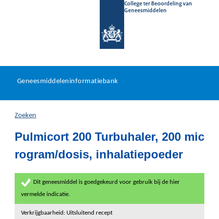
College ter Beoordeling van
Geneesmiddelen
Geneesmiddeleninformatieb
Ga
U
dir
Geneesmiddeleninformatiebank
na
bevindt
in
zich
Zoeken
hier:
Pulmicort 200 Turbuhaler, 200 mic
rogram/dosis, inhalatiepoeder
Dit geneesmiddel is goedgekeurd voor gebruik bij de hier
vermelde indicatie.
Verkrijgbaarheid: Uitsluitend recept