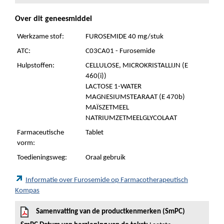
Over dit geneesmiddel
Werkzame stof:
FUROSEMIDE 40 mg/stuk
ATC:
C03CA01 - Furosemide
Hulpstoffen:
CELLULOSE, MICROKRISTALLIJN (E
460(i))
LACTOSE 1-WATER
MAGNESIUMSTEARAAT (E 470b)
MAÏSZETMEEL
NATRIUMZETMEELGLYCOLAAT
Farmaceutische
Tablet
vorm:
Toedieningsweg:
Oraal gebruik
Informatie over Furosemide op Farmacotherapeutisch
Kompas
Samenvatting van de productkenmerken (SmPC)