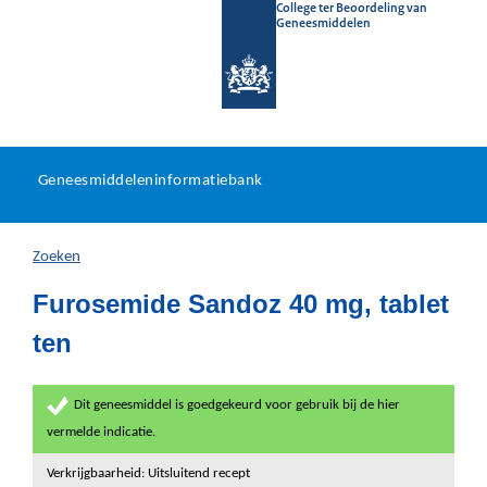
College ter Beoordeling van
Geneesmiddelen
Geneesmiddeleninformatieb
Ga
U
dir
Geneesmiddeleninformatiebank
na
bevindt
in
zich
Zoeken
hier:
Furosemide Sandoz 40 mg, tablet
ten
Dit geneesmiddel is goedgekeurd voor gebruik bij de hier
vermelde indicatie.
Verkrijgbaarheid: Uitsluitend recept