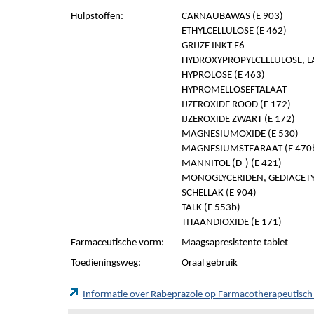
Hulpstoffen:
CARNAUBAWAS (E 903)
ETHYLCELLULOSE (E 462)
GRIJZE INKT F6
HYDROXYPROPYLCELLULOSE, LA
HYPROLOSE (E 463)
HYPROMELLOSEFTALAAT
IJZEROXIDE ROOD (E 172)
IJZEROXIDE ZWART (E 172)
MAGNESIUMOXIDE (E 530)
MAGNESIUMSTEARAAT (E 470
MANNITOL (D-) (E 421)
MONOGLYCERIDEN, GEDIACET
SCHELLAK (E 904)
TALK (E 553b)
TITAANDIOXIDE (E 171)
Farmaceutische vorm:
Maagsapresistente tablet
Toedieningsweg:
Oraal gebruik
Informatie over Rabeprazole op Farmacotherapeutisc