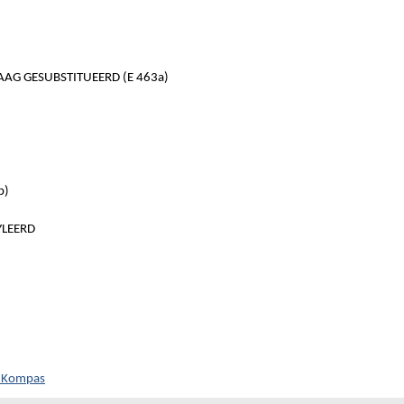
AG GESUBSTITUEERD (E 463a)
b)
YLEERD
h Kompas