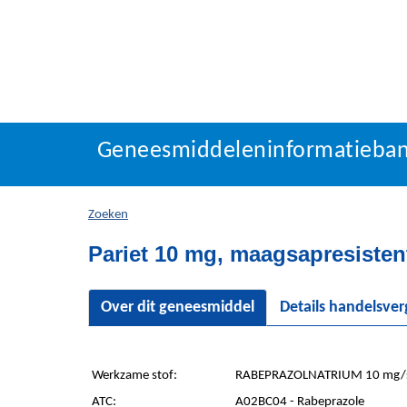
Geneesmiddeleninforma
Geneesmiddeleninformatieba
U
bevindt
zich
Zoeken
hier:
Pariet 10 mg, maagsapresistent
Over dit geneesmiddel
Details handelsve
Werkzame stof:
RABEPRAZOLNATRIUM 10 mg/s
ATC:
A02BC04 - Rabeprazole