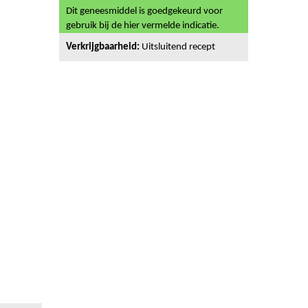
Dit geneesmiddel is goedgekeurd voor
gebruik bij de hier vermelde indicatie.
Verkrijgbaarheid:
Uitsluitend recept