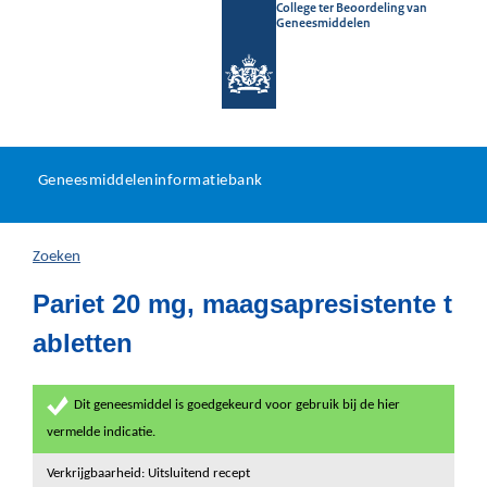
College ter Beoordeling van
Geneesmiddelen
Geneesmiddeleninformatieb
Ga
U
dir
Geneesmiddeleninformatiebank
na
bevindt
in
zich
Zoeken
hier:
Pariet 20 mg, maagsapresistente t
abletten
Dit geneesmiddel is goedgekeurd voor gebruik bij de hier
vermelde indicatie.
Verkrijgbaarheid: Uitsluitend recept