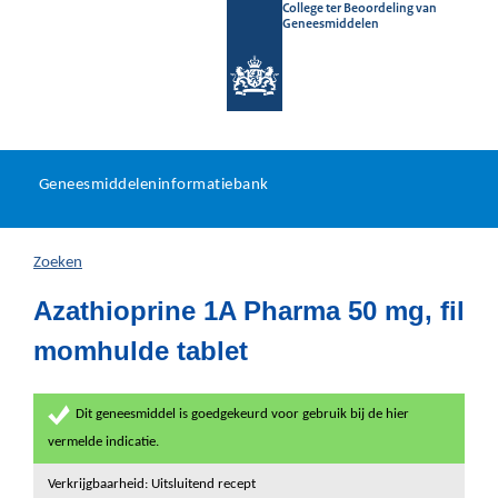
College ter Beoordeling van
Geneesmiddelen
Geneesmiddeleninformatieb
Ga
U
dir
Geneesmiddeleninformatiebank
na
bevindt
in
zich
Zoeken
hier:
Azathioprine 1A Pharma 50 mg, fil
momhulde tablet
Dit geneesmiddel is goedgekeurd voor gebruik bij de hier
vermelde indicatie.
Verkrijgbaarheid: Uitsluitend recept