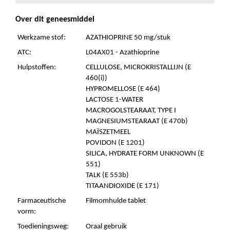
Over dit geneesmiddel
Werkzame stof:
AZATHIOPRINE 50 mg/stuk
ATC:
L04AX01 - Azathioprine
Hulpstoffen:
CELLULOSE, MICROKRISTALLIJN (E
460(i))
HYPROMELLOSE (E 464)
LACTOSE 1-WATER
MACROGOLSTEARAAT, TYPE I
MAGNESIUMSTEARAAT (E 470b)
MAÏSZETMEEL
POVIDON (E 1201)
SILICA, HYDRATE FORM UNKNOWN (E
551)
TALK (E 553b)
TITAANDIOXIDE (E 171)
Farmaceutische
Filmomhulde tablet
vorm:
Toedieningsweg:
Oraal gebruik