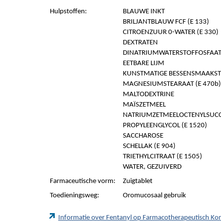
Hulpstoffen:
BLAUWE INKT
BRILJANTBLAUW FCF (E 133)
CITROENZUUR 0-WATER (E 330)
DEXTRATEN
DINATRIUMWATERSTOFFOSFAAT 
EETBARE LIJM
KUNSTMATIGE BESSENSMAAKS
MAGNESIUMSTEARAAT (E 470b)
MALTODEXTRINE
MAÏSZETMEEL
NATRIUMZETMEELOCTENYLSUCCI
PROPYLEENGLYCOL (E 1520)
SACCHAROSE
SCHELLAK (E 904)
TRIETHYLCITRAAT (E 1505)
WATER, GEZUIVERD
Farmaceutische vorm:
Zuigtablet
Toedieningsweg:
Oromucosaal gebruik
Informatie over Fentanyl op Farmacotherapeutisch K