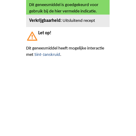
Dit geneesmiddel is goedgekeurd voor
gebruik bij de hier vermelde indicatie.
Verkrijgbaarheid:
Uitsluitend recept
Let op!
Dit geneesmiddel heeft mogelijke interactie
met
Sint-Janskruid
.