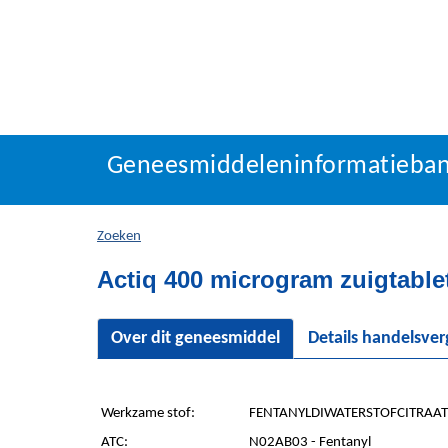
Geneesmiddeleninforma
Geneesmiddeleninformatieba
U
bevindt
zich
Zoeken
hier:
Actiq 400 microgram zuigtable
Over dit geneesmiddel
Details handelsve
Werkzame stof:
FENTANYLDIWATERSTOFCITRAAT 
ATC:
N02AB03 - Fentanyl