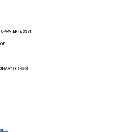
0-WATER (E 339)
TOF
NAAT (E 1450)
ompas