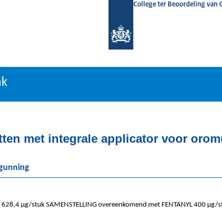
College ter Beoordeling van
tiebank
nk
tten met integrale applicator voor oro
rgunning
628,4 µg/stuk SAMENSTELLING overeenkomend met FENTANYL 400 µg/s