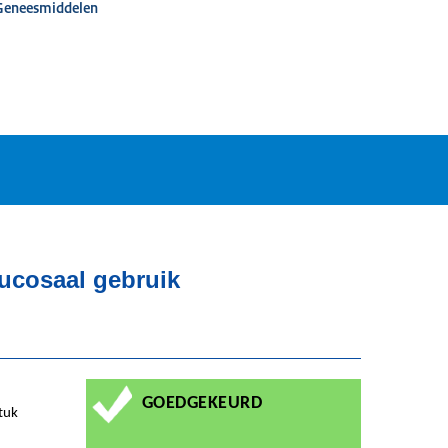
 Geneesmiddelen
mucosaal gebruik
GOEDGEKEURD
tuk