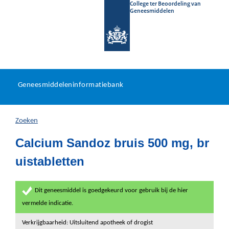
College ter Beoordeling van
Geneesmiddelen
Geneesmiddeleninformatieb
Ga
U
dir
Geneesmiddeleninformatiebank
na
bevindt
in
zich
Zoeken
hier:
Calcium Sandoz bruis 500 mg, br
uistabletten
Dit geneesmiddel is goedgekeurd voor gebruik bij de hier
vermelde indicatie.
Verkrijgbaarheid: Uitsluitend apotheek of drogist