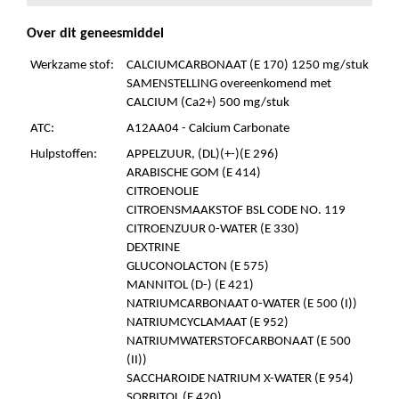
Over dit geneesmiddel
Werkzame stof:
CALCIUMCARBONAAT (E 170) 1250 mg/stuk
SAMENSTELLING overeenkomend met
CALCIUM (Ca2+) 500 mg/stuk
ATC:
A12AA04 - Calcium Carbonate
Hulpstoffen:
APPELZUUR, (DL)(+-)(E 296)
ARABISCHE GOM (E 414)
CITROENOLIE
CITROENSMAAKSTOF BSL CODE NO. 119
CITROENZUUR 0-WATER (E 330)
DEXTRINE
GLUCONOLACTON (E 575)
MANNITOL (D-) (E 421)
NATRIUMCARBONAAT 0-WATER (E 500 (I))
NATRIUMCYCLAMAAT (E 952)
NATRIUMWATERSTOFCARBONAAT (E 500
(II))
SACCHAROIDE NATRIUM X-WATER (E 954)
SORBITOL (E 420)