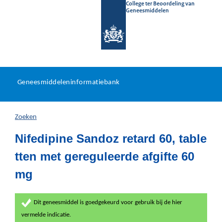
College ter Beoordeling van
Geneesmiddelen
Geneesmiddeleninformatieb
Ga
U
dir
Geneesmiddeleninformatiebank
na
bevindt
in
zich
Zoeken
hier:
Nifedipine Sandoz retard 60, table
tten met gereguleerde afgifte 60
mg
Dit geneesmiddel is goedgekeurd voor gebruik bij de hier
vermelde indicatie.