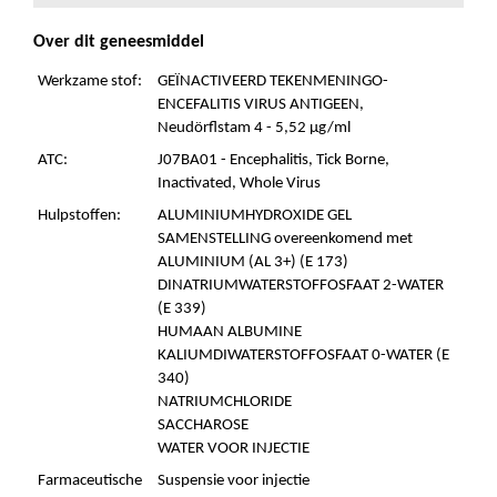
Over dit geneesmiddel
Werkzame stof:
GEÏNACTIVEERD TEKENMENINGO-
ENCEFALITIS VIRUS ANTIGEEN,
Neudörflstam 4 - 5,52 µg/ml
ATC:
J07BA01 - Encephalitis, Tick Borne,
Inactivated, Whole Virus
Hulpstoffen:
ALUMINIUMHYDROXIDE GEL
SAMENSTELLING overeenkomend met
ALUMINIUM (AL 3+) (E 173)
DINATRIUMWATERSTOFFOSFAAT 2-WATER
(E 339)
HUMAAN ALBUMINE
KALIUMDIWATERSTOFFOSFAAT 0-WATER (E
340)
NATRIUMCHLORIDE
SACCHAROSE
WATER VOOR INJECTIE
Farmaceutische
Suspensie voor injectie