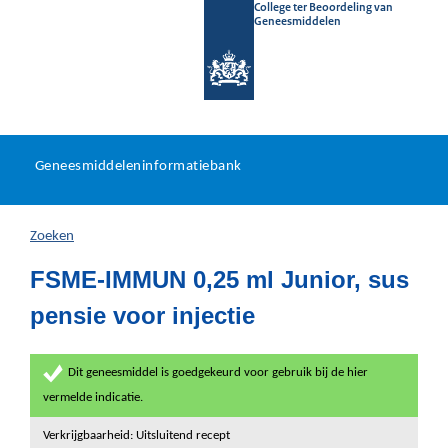
College ter Beoordeling van
Geneesmiddelen
Geneesmiddeleninformatieb
Ga
U
dir
Geneesmiddeleninformatiebank
na
bevindt
in
zich
Zoeken
hier:
FSME-IMMUN 0,25 ml Junior, sus
pensie voor injectie
Dit geneesmiddel is goedgekeurd voor gebruik bij de hier
vermelde indicatie.
Verkrijgbaarheid: Uitsluitend recept