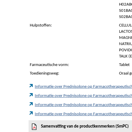
H02AB0
S01BA0
S02BA0
Hulpstoffen:
CELLUL
LACTO
MAGNE
NATRI
POVIDO
TALK (
Farmaceutische vorm:
Tablet
Toedieningsweg:
Oraal g
Informatie over Prednisolone op Farmacotherapeutis
Informatie over Prednisolone op Farmacotherapeutis
Informatie over Prednisolone op Farmacotherapeutis
Informatie over Prednisolone op Farmacotherapeutis
Samenvatting van de productkenmerken (SmPC)