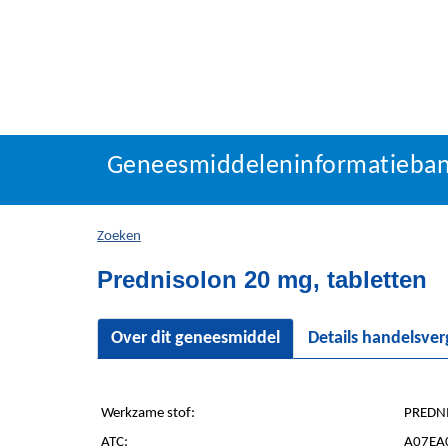
Geneesmiddeleninforma
Geneesmiddeleninformatieba
U
bevindt
zich
Zoeken
hier:
Prednisolon 20 mg, tabletten
Over dit geneesmiddel
Details handelsve
Werkzame stof:
PREDN
ATC:
A07EA0