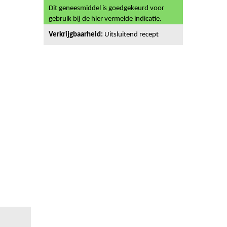
Dit geneesmiddel is goedgekeurd voor
gebruik bij de hier vermelde indicatie.
Verkrijgbaarheid:
Uitsluitend recept