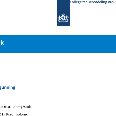
College ter Beoordeling van
tiebank
nk
rgunning
ISOLON 20 mg/stuk
1 - Prednisolone