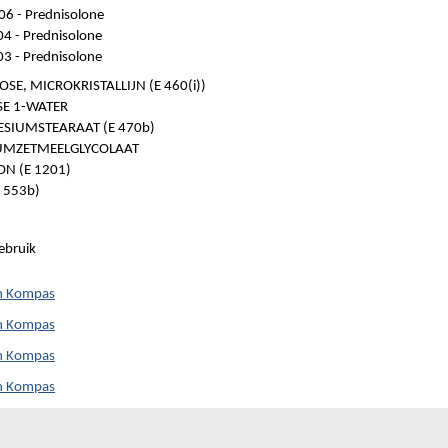
6 - Prednisolone
4 - Prednisolone
3 - Prednisolone
OSE, MICROKRISTALLIJN (E 460(i))
SE 1-WATER
SIUMSTEARAAT (E 470b)
UMZETMEELGLYCOLAAT
N (E 1201)
E 553b)
ebruik
ch Kompas
ch Kompas
ch Kompas
ch Kompas