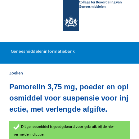
College ter Beoordeling van
Geneesmiddelen
Geneesmiddeleninformatieb
Ga
U
dir
Geneesmiddeleninformatiebank
na
bevindt
in
zich
Zoeken
hier:
Pamorelin 3,75 mg, poeder en opl
osmiddel voor suspensie voor inj
ectie, met verlengde afgifte.
Dit geneesmiddel is goedgekeurd voor gebruik bij de hier
vermelde indicatie.