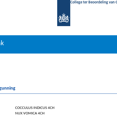
College ter Beoordeling van
tiebank
nk
rgunning
COCCULUS INDICUS 4CH
NUX VOMICA 4CH