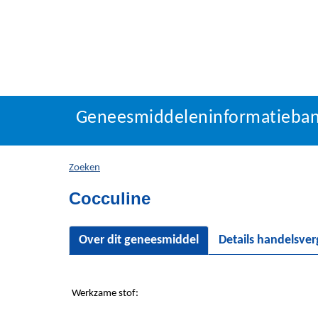
Geneesmiddeleninforma
Geneesmiddeleninformatieba
U
bevindt
zich
Zoeken
hier:
Cocculine
Over dit geneesmiddel
Details handelsve
Werkzame stof: