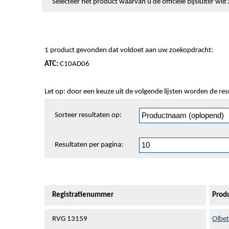
Selecteer het product waarvan u de officiële bijsluiter wi
1 product gevonden dat voldoet aan uw zoekopdracht:
ATC:
C10AD06
Let op: door een keuze uit de volgende lijsten worden de re
Sorteren
Sorteer resultaten op:
en
pagineren
Resultaten per pagina:
Registratienummer
Prod
RVG 13159
Olbe