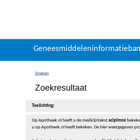
Geneesmiddeleninformatieba
U
Geneesmiddeleninformatieba
bevindt
zich
hier:
Zoeken
Zoekresultaat
Toelichting:
Op Apotheek.nl heeft u de medicijntekst
acipimox
bekeken
u op Apotheek.nl heeft bekeken. De hier weergegeven pro