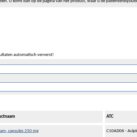
lt zien. U komt dan op de pagina van het product, waar u de patiëntenbijslui
sultaten automatisch ververst!
uctnaam
ATC
tam, capsules 250 mg
C10AD06 - Acip