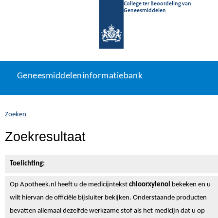
College ter Beoordeling van
Geneesmiddelen
Geneesmiddeleninformatiebank
Ga
U
Geneesmiddeleninformatiebank
direct
bevindt
naar
zich
inhoud
hier:
Zoeken
Zoekresultaat
Toelichting:
Op Apotheek.nl heeft u de medicijntekst
chloorxylenol
bekeken en u
wilt hiervan de officiële bijsluiter bekijken. Onderstaande producten
bevatten allemaal dezelfde werkzame stof als het medicijn dat u op