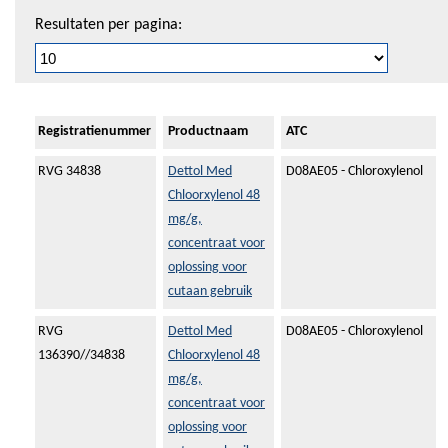
Resultaten per pagina:
Registratienummer
Productnaam
ATC
RVG 34838
Dettol Med
D08AE05 - Chloroxylenol
Chloorxylenol 48
mg/g,
concentraat voor
oplossing voor
cutaan gebruik
RVG
Dettol Med
D08AE05 - Chloroxylenol
136390//34838
Chloorxylenol 48
mg/g,
concentraat voor
oplossing voor