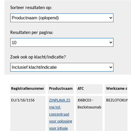
Sorteren
Sorteer resultaten op:
en
pagineren
Resultaten per pagina:
Zoek ook op klacht/indicatie?
Registratienummer
Productnaam
ATC
Werkzame sto
EU/1/16/1156
ZINPLAVA 25
J06BC03 -
BEZLOTOXUM
mg/ml,
Bezlotoxumab
concentraat
voor oplossing
voor infusie