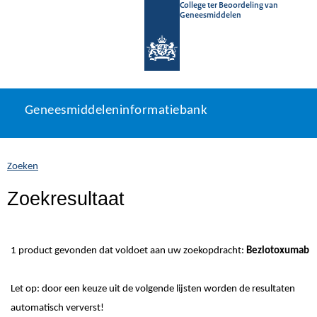
College ter Beoordeling van
Geneesmiddelen
Geneesmiddeleninformatiebank
Ga
U
Geneesmiddeleninformatiebank
direct
bevindt
naar
zich
inhoud
hier:
Zoeken
Zoekresultaat
1 product gevonden dat voldoet aan uw zoekopdracht:
Bezlotoxumab
Let op: door een keuze uit de volgende lijsten worden de resultaten
automatisch ververst!