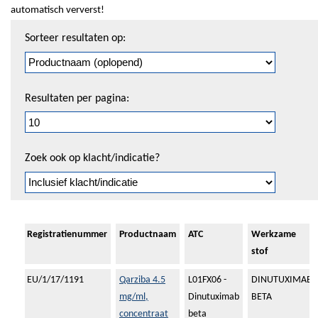
automatisch ververst!
Sorteren
Sorteer resultaten op:
en
pagineren
Resultaten per pagina:
Zoek ook op klacht/indicatie?
Registratienummer
Productnaam
ATC
Werkzame
stof
EU/1/17/1191
Qarziba 4.5
L01FX06 -
DINUTUXIMAB
mg/ml,
Dinutuximab
BETA
concentraat
beta