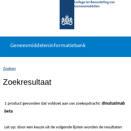
College ter Beoordeling van
Geneesmiddelen
Geneesmiddeleninformatiebank
Ga
U
Geneesmiddeleninformatiebank
direct
bevindt
naar
zich
inhoud
hier:
Zoeken
Zoekresultaat
1 product gevonden dat voldoet aan uw zoekopdracht:
dinutuximab
beta
Let op: door een keuze uit de volgende lijsten worden de resultaten